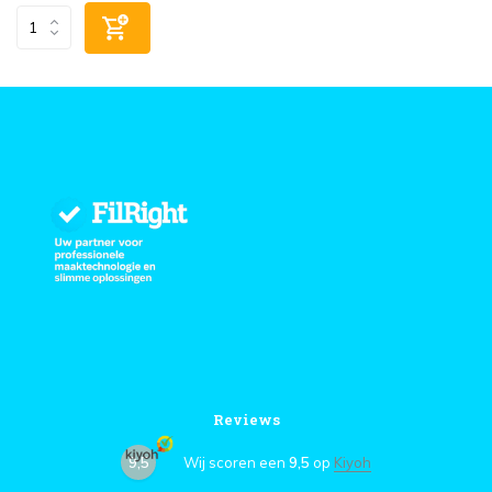
Reviews
9,5
Wij scoren een
9,5
op
Kiyoh