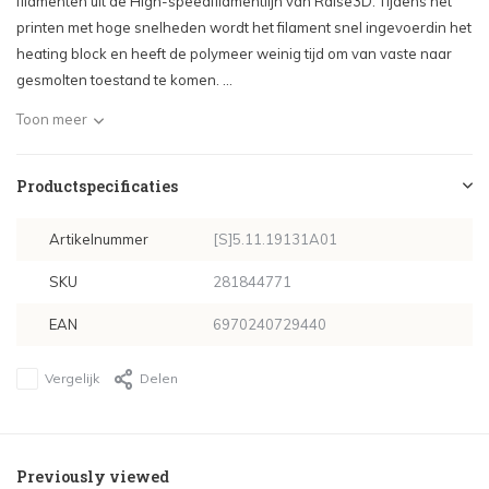
filamenten uit de High-speedfilamentlijn van Raise3D. Tijdens het
printen met hoge snelheden wordt het filament snel ingevoerdin het
heating block en heeft de polymeer weinig tijd om van vaste naar
gesmolten toestand te komen. ...
Toon meer
Productspecificaties
Artikelnummer
[S]5.11.19131A01
SKU
281844771
EAN
6970240729440
Vergelijk
Delen
Previously viewed