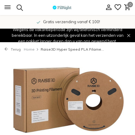
0
Gratis verzending vanaf € 100!
Wegens de vakantieperiode zijn wij telefonisch verminderd
bereikbaar. In een uitzonderlijk geval kan het verzenden van
een pakket langer duren dan u van ons gewend bent.
Terug
Home
Raise3D Hyper Speed PLA Filame...