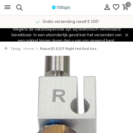
0
Gratis verzending vanaf € 100!
Wegens de vakantieperiode zijn wij telefonisch verminderd
bereikbaar. In een uitzonderlijk geval kan het verzenden van
een pakket langer duren dan u van ons gewend bent.
Terug
Home
Raise3D E2CF Right Hot End Ass...