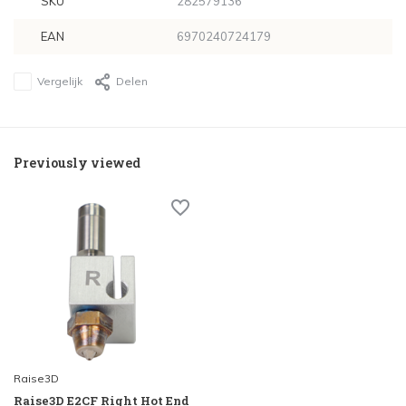
SKU
282579136
EAN
6970240724179
Vergelijk
Delen
Previously viewed
Raise3D
Raise3D E2CF Right Hot End