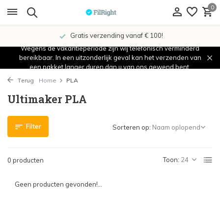
0
Gratis verzending vanaf € 100!
Wegens de vakantieperiode zijn wij telefonisch verminderd
bereikbaar. In een uitzonderlijk geval kan het verzenden van
een pakket langer duren dan u van ons gewend bent.
Terug
Home
PLA
Ultimaker PLA
Filter
Sorteren op:
Toon:
0 producten
Geen producten gevonden!...