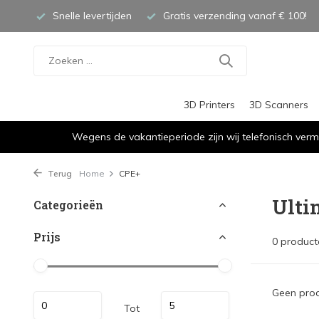
Snelle levertijden
Gratis verzending vanaf € 100!
3D Printers
3D Scanners
Wegens de vakantieperiode zijn wij telefonisch verm
Terug
Home
CPE+
Ulti
Categorieën
Prijs
0 product
Geen prod
Tot