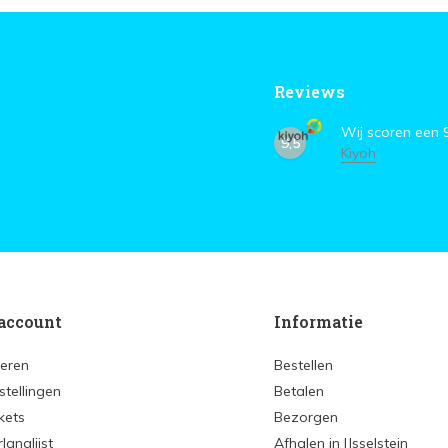
Reviews
Wij scoren een
9,5
Kiyoh
account
Informatie
reren
Bestellen
stellingen
Betalen
ckets
Bezorgen
rlanglijst
Afhalen in IJsselstein