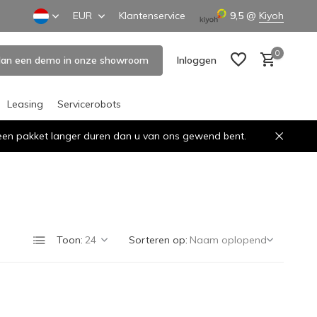
EUR
Klantenservice
9,5
@
Kiyoh
0
lan een demo in onze showroom
Inloggen
Leasing
Servicerobots
n een pakket langer duren dan u van ons gewend bent.
Account aanmaken
Account aanmaken
Toon:
Sorteren op: