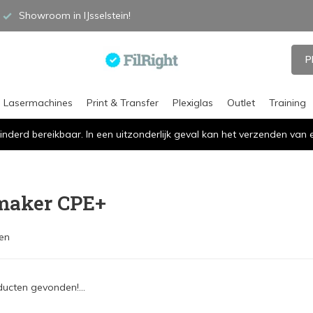
Showroom in IJsselstein!
P
Lasermachines
Print & Transfer
Plexiglas
Outlet
Training
inderd bereikbaar. In een uitzonderlijk geval kan het verzenden va
maker CPE+
en
ucten gevonden!...