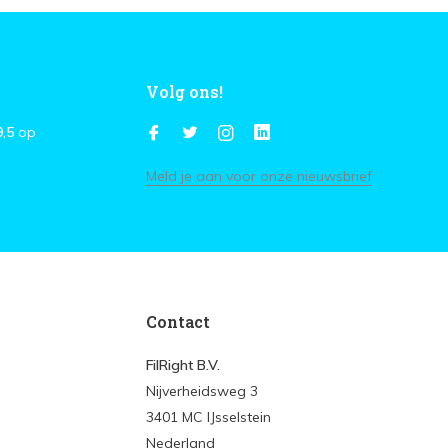
Volg ons!
9,5
op
Meld je aan voor onze nieuwsbrief
Contact
FilRight B.V.
Nijverheidsweg 3
3401 MC IJsselstein
Nederland