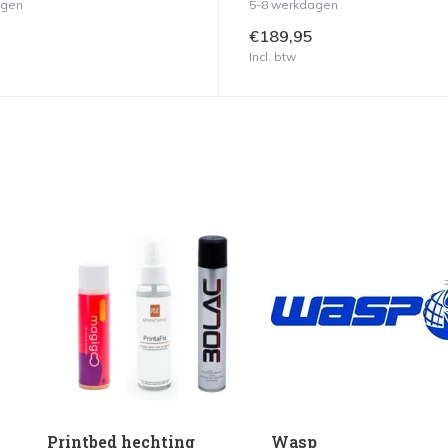
agen
5-8 werkdagen
€189,95
Incl. btw
Printbed hechting
Wasp