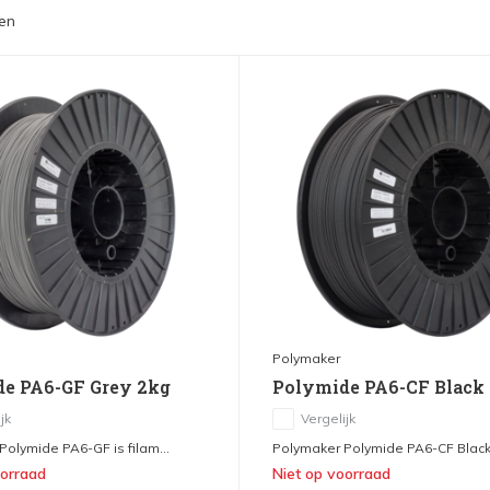
en
Polymaker
e PA6-GF Grey 2kg
Polymide PA6-CF Black
jk
Vergelijk
olymide PA6-GF is filam...
Polymaker Polymide PA6-CF Black i
oorraad
Niet op voorraad