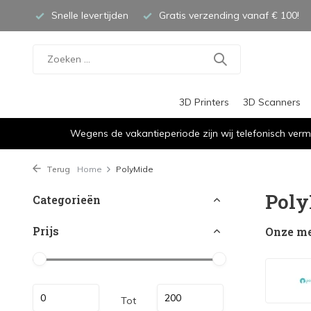
Snelle levertijden
Gratis verzending vanaf € 100!
3D Printers
3D Scanners
Wegens de vakantieperiode zijn wij telefonisch verm
Terug
Home
PolyMide
Pol
Categorieën
Prijs
Onze m
Tot