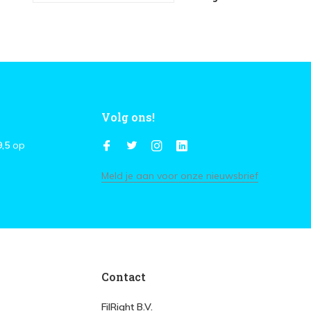
Volg ons!
9,5
op
Meld je aan voor onze nieuwsbrief
Contact
FilRight B.V.