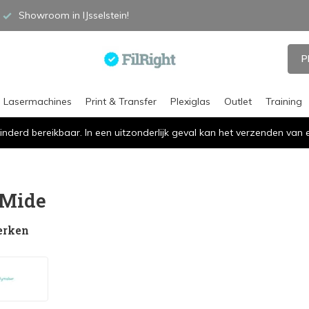
Showroom in IJsselstein!
P
Lasermachines
Print & Transfer
Plexiglas
Outlet
Training
inderd bereikbaar. In een uitzonderlijk geval kan het verzenden va
yMide
erken