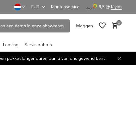
EUR
Klantenservice
9,5
@
Kiyoh
0
lan een demo in onze showroom
Inloggen
Leasing
Servicerobots
n een pakket langer duren dan u van ons gewend bent.
Account aanmaken
Account aanmaken