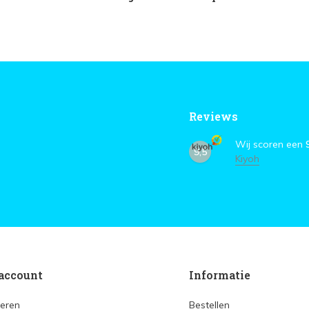
Reviews
Wij scoren een
9,5
Kiyoh
account
Informatie
reren
Bestellen