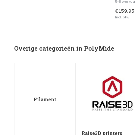
5-8 werkd
€159,95
Incl. btw
Overige categorieën in PolyMide
Filament
Raise3D printers