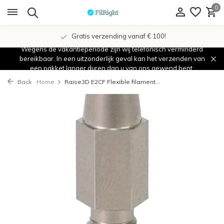
0
Gratis verzending vanaf € 100!
Wegens de vakantieperiode zijn wij telefonisch verminderd
bereikbaar. In een uitzonderlijk geval kan het verzenden van
een pakket langer duren dan u van ons gewend bent.
Back
Home
Raise3D E2CF Flexible filament...