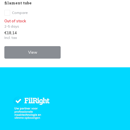
filament tube
Compare
Out of stock
2-5 days
€18,14
Incl. tax
View