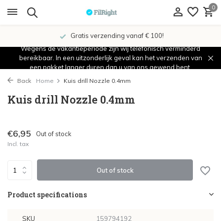
0
Gratis verzending vanaf € 100!
Wegens de vakantieperiode zijn wij telefonisch verminderd
bereikbaar. In een uitzonderlijk geval kan het verzenden van
een pakket langer duren dan u van ons gewend bent.
Back
Home
Kuis drill Nozzle 0.4mm
Kuis drill Nozzle 0.4mm
€6,95
Out of stock
Incl. tax
Out of stock
Product specifications
SKU
159794192