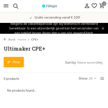
0
Gratis verzending vanaf € 100!
Wegens de vakantieperiode zijn wij telefonisch verminderd
bereikbaar. In een uitzonderlijk geval kan het verzenden van
een pakket langer duren dan u van ons gewend bent.
Back
Home
CPE+
Ultimaker CPE+
Filter
Sort by:
Show:
0 products
No products found...