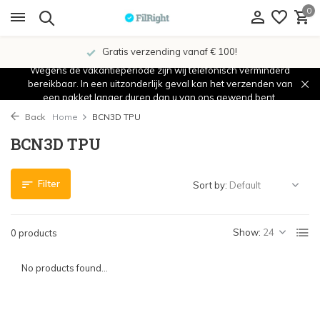
0
Gratis verzending vanaf € 100!
Wegens de vakantieperiode zijn wij telefonisch verminderd
bereikbaar. In een uitzonderlijk geval kan het verzenden van
een pakket langer duren dan u van ons gewend bent.
Back
Home
BCN3D TPU
BCN3D TPU
Filter
Sort by:
Show:
0 products
No products found...