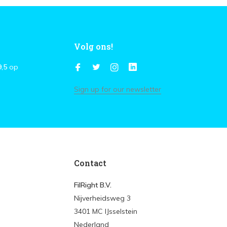
Volg ons!
9,5
op
Sign up for our newsletter
Contact
FilRight B.V.
Nijverheidsweg 3
3401 MC IJsselstein
Nederland