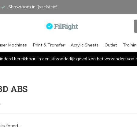
Showroom in IJsselstein!
aser Machines
Print & Transfer
Acrylic Sheets
Outlet
Traini
inderd bereikbaar. In een uitzonderlijk geval kan het verzenden va
3D ABS
s
ts found...