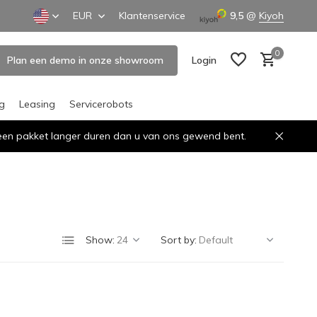
EUR
Klantenservice
9,5
@
Kiyoh
0
Plan een demo in onze showroom
Login
ng
Leasing
Servicerobots
n een pakket langer duren dan u van ons gewend bent.
Create an account
Create an account
Show:
Sort by: