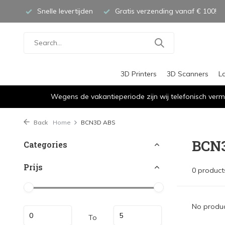
Snelle levertijden
Gratis verzending vanaf € 100!
3D Printers
3D Scanners
L
Wegens de vakantieperiode zijn wij telefonisch verm
Back
Home
BCN3D ABS
BCN
Categories
Prijs
0 product
No produc
To