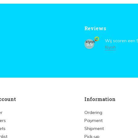
Reviews
Wij scoren een
9,5
Kiyoh
ccount
Information
er
Ordering
ers
Payment
ets
Shipment
list
Pick-up