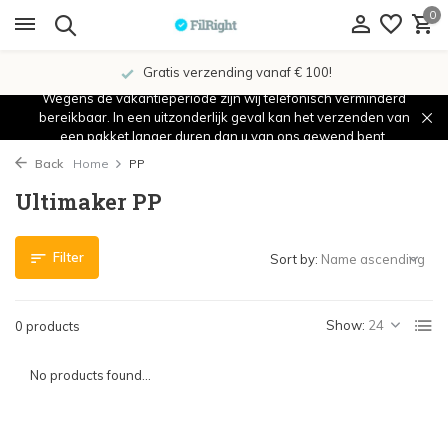
0
Gratis verzending vanaf € 100!
Wegens de vakantieperiode zijn wij telefonisch verminderd
bereikbaar. In een uitzonderlijk geval kan het verzenden van
een pakket langer duren dan u van ons gewend bent.
Back
Home
PP
Ultimaker PP
Filter
Sort by:
Show:
0 products
No products found...